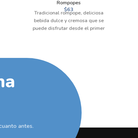
Rompopes
$
63
Tradicional rompope, deliciosa
bebida dulce y cremosa que se
puede disfrutar desde el primer
instante. (220 ml.)
na
cuanto antes.