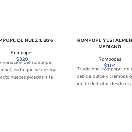
POPE DE NUEZ 1 litro
ROMPOPE YESI ALME
MEDIANO
Rompopes
$
320
Rompopes
a variación del rompope
$
104
Tradicional rompope, deli
cional, en la que se agrega
bebida dulce y cremosa q
acto nueces picadas a la
puede disfrutar desde el 
a dando un sabor delicioso
instante. (375 ml.)