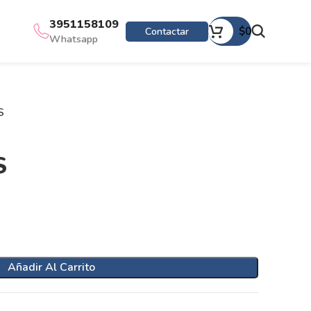
3951158109
$
0
Contactar
Whatsapp
S
S
Añadir Al Carrito