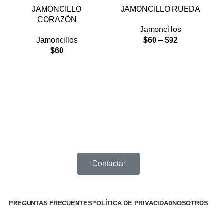
JAMONCILLO
JAMONCILLO RUEDA
CORAZÓN
Jamoncillos
Jamoncillos
$
60
–
$
92
$
60
¿Tiene alguna pregunta?
Déjenos su número telefónico y le llamaremos cuanto antes.
Contactar
PREGUNTAS FRECUENTES
POLÍTICA DE PRIVACIDAD
NOSOTROS